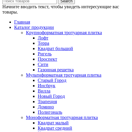
Search
Начните вводить текст, чтобы увидеть интересующие вас
товары.
Главная
Каталог продукции
Крупноформатная тротуарная плитка
Лофт
Терра
Квадрат большой
Ригель
Проспект
Сити
Газонная решетка
Мультиформатная тротуарная плитка
Старый Город
Инсбрук
Вилла
Новый Город
Трапеция
Домино
Полигональ
Моноформатная тротуарная плитка
Квадрат малый
Квадрат средний