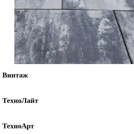
Винтаж
ТехноЛайт
ТехноАрт