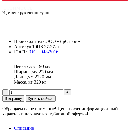
Стоимость
Изделие отгружается поштучно
5600,00
₽
4816,00
₽
Производитель:
ООО «ЯрСтрой»
Артикул:
10ПБ 27-27-п
ГОСТ:
ГОСТ 948-2016
Высота,мм
190 мм
Ширина,мм
250 мм
Длина,мм
2720 мм
Масса, кг
320 кг
Количество
товара
В корзину
Купить сейчас
Перемычка
брусковая
Обращаем ваше внимание!
Цена носит информационный
10ПБ
характер и не является публичной офертой.
27-
27-
п
Описание