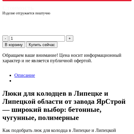
Стоимость
Изделие отгружается поштучно
3360,00
₽
2889,60
₽
Количество
товара
В корзину
Купить сейчас
Люк
полимерный
Обращаем ваше внимание!
Цена носит информационный
с
характер и не является публичной офертой.
нагрузкой
до
6,5т
Описание
Люки для колодцев в Липецке и
Липецкой области от завода ЯрСтрой
— широкий выбор: бетонные,
чугунные, полимерные
Как подобрать люк для колодца в Липецке и Липецкой