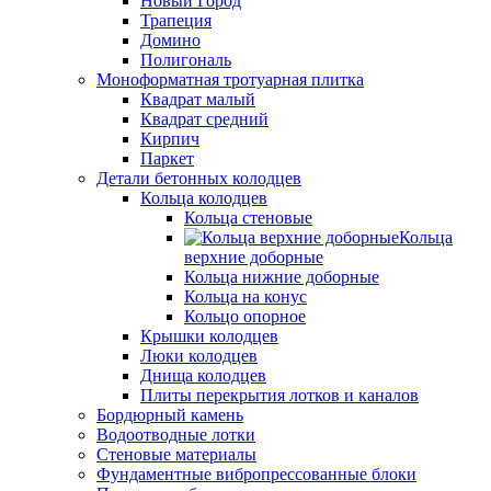
Новый Город
Трапеция
Домино
Полигональ
Моноформатная тротуарная плитка
Квадрат малый
Квадрат средний
Кирпич
Паркет
Детали бетонных колодцев
Кольца колодцев
Кольца стеновые
Кольца
верхние доборные
Кольца нижние доборные
Кольца на конус
Кольцо опорное
Крышки колодцев
Люки колодцев
Днища колодцев
Плиты перекрытия лотков и каналов
Бордюрный камень
Водоотводные лотки
Стеновые материалы
Фундаментные вибропрессованные блоки