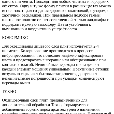
одного пигмента. Подходит для любых частных и городских
объектов. Одну и ту же форму плитки в разных цветах можно
использовать для создания дорожек с окантовкой, с узором, с
хаотичной раскладкой. При правильном подборе гаммы
плиточное полотно станет естественной частью ландшафта и
поддержит нужную атмосферу. Цвета устойчивы к
вымыванию и воздействию ультрафиолета.
КОЛОРМИКС
Для окрашивания лицевого слоя плит используется 2-4
пигмента. Колорирование производится в процессе
вибропрессования, что позволяет надёжно зафиксировать
цвета и предотвратить выгорание или обесцвечивание при
контакте с влагой. Нелинейные переходы цвета делают
каждый элемент мощения уникальным. Практичные оттенки
визуально скрывают бытовые загрязнения, допускают
незначительные погрешности при укладке, компенсируют
перепады высот.
ТЕХНО
Облицовочный слой плит, предназначенных для
дополнительной обработки Техно, формируется с
добавлением горных пород архитектурного назначения –
мелкофракционного мрамора, гранита и кварца. Натуральный