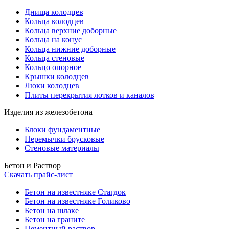
Днища колодцев
Кольца колодцев
Кольца верхние доборные
Кольца на конус
Кольца нижние доборные
Кольца стеновые
Кольцо опорное
Крышки колодцев
Люки колодцев
Плиты перекрытия лотков и каналов
Изделия из железобетона
Блоки фундаментные
Перемычки брусковые
Стеновые материалы
Бетон и Раствор
Скачать прайс-лист
Бетон на известняке Стагдок
Бетон на известняке Голиково
Бетон на шлаке
Бетон на граните
Цементный раствор