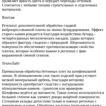
проявляет яркость цвета и передаёт переходы оттенков.
Сочетается с любыми типами строительных и отделочных
материалов.
Винтаж
Результат дополнительной обработки гладкой
вибропрессованной плиты на линии бучардирования. Эффект
старого камня рождается благодаря воздействию бучард -
четырёхгранных металлических насадок, удары которых
образуют фактуру, сходную с природной. Шероховатость
поверхности обеспечивает противоскользящие свойства
плитки, которые особенно важны в регионах с ярко
выраженной сменой сезонов.
ТехноЛайт
Премиальная обработка бетонных плит на шлифовальной
линии. В облицовочном слое таких изделий присутствует
мелкий минеральный щебень, благодаря которому
поверхность приобретает сходство с натуральным
облицовочным камнем - гранитом или мрамором.
Шлифовка ведётся до матовости. Такие плиты используются в
большей степени как элемент декора мощёной поверхности.
Сплошная укладка допустима только в южных регионах с
минимумом осадков. Обработке доступна тротуарная плитка