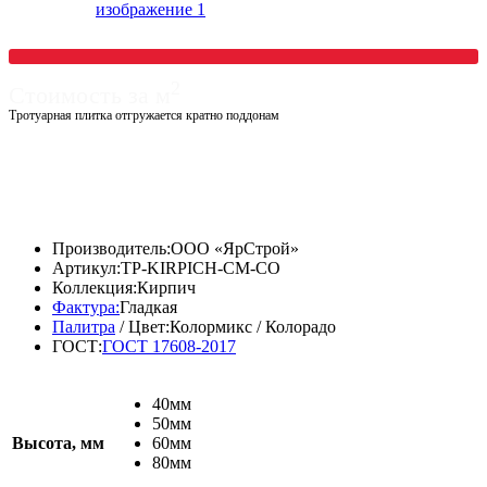
2
Стоимость за м
Тротуарная плитка отгружается кратно поддонам
Диапазон
1250,00
₽
–
1840,00
₽
цен:
Диапазон
1075,00
₽
–
1582,40
₽
1250,00 ₽
цен:
–
1075,00 ₽
Производитель:
ООО «ЯрСтрой»
1840,00 ₽
–
Артикул:
TP-KIRPICH-CM-CO
1582,40 ₽
Коллекция:
Кирпич
Фактура:
Гладкая
Палитра
/ Цвет:
Колормикс / Колорадо
ГОСТ:
ГОСТ 17608-2017
40мм
50мм
Высота, мм
60мм
80мм