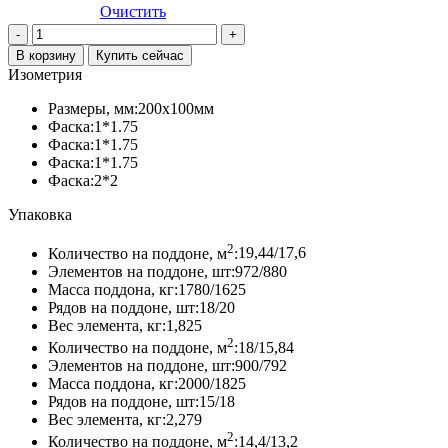
Очистить
Количество
товара
В корзину
Купить сейчас
Тротуарная
Изометрия
плитка
«Кирпич»,
Размеры, мм:
200х100мм
Колормикс,
Фаска:
1*1.75
Колорадо
Фаска:
1*1.75
Фаска:
1*1.75
Фаска:
2*2
Упаковка
2
Количество на поддоне, м
:
19,44/17,6
Элементов на поддоне, шт:
972/880
Масса поддона, кг:
1780/1625
Рядов на поддоне, шт:
18/20
Вес элемента, кг:
1,825
2
Количество на поддоне, м
:
18/15,84
Элементов на поддоне, шт:
900/792
Масса поддона, кг:
2000/1825
Рядов на поддоне, шт:
15/18
Вес элемента, кг:
2,279
2
Количество на поддоне, м
:
14,4/13,2