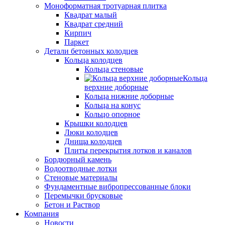
Моноформатная тротуарная плитка
Квадрат малый
Квадрат средний
Кирпич
Паркет
Детали бетонных колодцев
Кольца колодцев
Кольца стеновые
Кольца
верхние доборные
Кольца нижние доборные
Кольца на конус
Кольцо опорное
Крышки колодцев
Люки колодцев
Днища колодцев
Плиты перекрытия лотков и каналов
Бордюрный камень
Водоотводные лотки
Стеновые материалы
Фундаментные вибропрессованные блоки
Перемычки брусковые
Бетон и Раствор
Компания
Новости