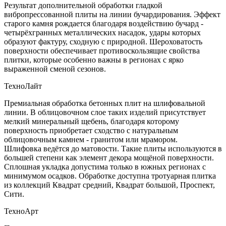
Результат дополнительной обработки гладкой
вибропрессованной плиты на линии бучардирования. Эффект
старого камня рождается благодаря воздействию бучард -
четырёхгранных металлических насадок, удары которых
образуют фактуру, сходную с природной. Шероховатость
поверхности обеспечивает противоскользящие свойства
плитки, которые особенно важны в регионах с ярко
выраженной сменой сезонов.
ТехноЛайт
Премиальная обработка бетонных плит на шлифовальной
линии. В облицовочном слое таких изделий присутствует
мелкий минеральный щебень, благодаря которому
поверхность приобретает сходство с натуральным
облицовочным камнем - гранитом или мрамором.
Шлифовка ведётся до матовости. Такие плиты используются в
большей степени как элемент декора мощёной поверхности.
Сплошная укладка допустима только в южных регионах с
минимумом осадков. Обработке доступна тротуарная плитка
из коллекций Квадрат средний, Квадрат большой, Проспект,
Сити.
ТехноАрт