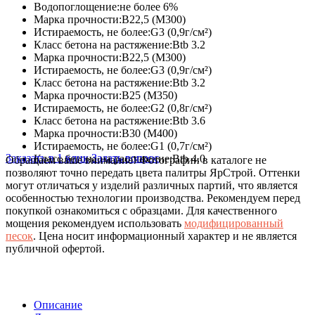
Водопоглощение:
не более 6%
Марка прочности:
В22,5 (М300)
Истираемость, не более:
G3 (0,9г/см²)
Класс бетона на растяжение:
Btb 3.2
Марка прочности:
В22,5 (М300)
Истираемость, не более:
G3 (0,9г/см²)
Класс бетона на растяжение:
Btb 3.2
Марка прочности:
В25 (М350)
Истираемость, не более:
G2 (0,8г/см²)
Класс бетона на растяжение:
Btb 3.6
Марка прочности:
В30 (М400)
Истираемость, не более:
G1 (0,7г/см²)
Заказать в 1 клик
Задать вопрос
Класс бетона на растяжение:
Btb 4.0
Обращаем ваше внимание!
Фотографии в каталоге не
позволяют точно передать цвета палитры ЯрСтрой. Оттенки
могут отличаться у изделий различных партий, что является
особенностью технологии производства. Рекомендуем перед
покупкой ознакомиться с образцами. Для качественного
мощения рекомендуем использовать
модифицированный
песок
. Цена носит информационный характер и не является
публичной офертой.
Описание