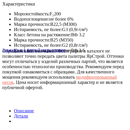
Характеристики
Морозостойкость:
F₂200
Водопоглощение:
не более 6%
Марка прочности:
В22,5 (М300)
Истираемость, не более:
G3 (0,9г/см²)
Класс бетона на растяжение:
Btb 3.2
Марка прочности:
В25 (М350)
Истираемость, не более:
G2 (0,8г/см²)
Заказать в 1 клик
Задать вопрос
Класс бетона на растяжение:
Btb 3.6
Обращаем ваше внимание!
Фотографии в каталоге не
позволяют точно передать цвета палитры ЯрСтрой. Оттенки
могут отличаться у изделий различных партий, что является
особенностью технологии производства. Рекомендуем перед
покупкой ознакомиться с образцами. Для качественного
мощения рекомендуем использовать
модифицированный
песок
. Цена носит информационный характер и не является
публичной офертой.
Описание
Детали