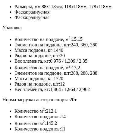
«Старый
Размеры, мм:
88х118мм, 118х118мм, 178х118мм
Город»,
Фаска:
радиусная
Колормикс,
Фаска:
радиусная
Бланко
Упаковка
2
Количество на поддоне, м
:
15,15
Элементов на поддоне, шт:
240, 360, 360
Масса поддона, кг:
1440
Рядов на поддоне, шт:
20
Вес элемента, кг:
0,976 / 1,309 / 2,35
2
Количество на поддоне, м
:
13,2
Элементов на поддоне, шт:
288, 288, 288
Масса поддона, кг:
1720
Рядов на поддоне, шт:
12
Вес элемента, кг:
1,464 / 1,964 / 2,962
Норма загрузки автотранспорта 20т
2
Количество м
:
212,1
Количество поддонов:
14
2
Количество м
:
145,2
Количество поддонов:
11