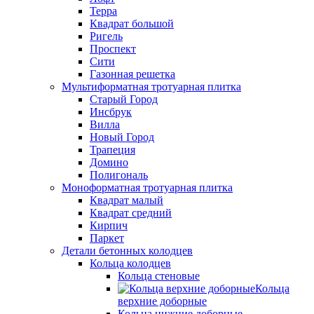
Терра
Квадрат большой
Ригель
Проспект
Сити
Газонная решетка
Мультиформатная тротуарная плитка
Старый Город
Инсбрук
Вилла
Новый Город
Трапеция
Домино
Полигональ
Моноформатная тротуарная плитка
Квадрат малый
Квадрат средний
Кирпич
Паркет
Детали бетонных колодцев
Кольца колодцев
Кольца стеновые
Кольца
верхние доборные
Кольца нижние доборные