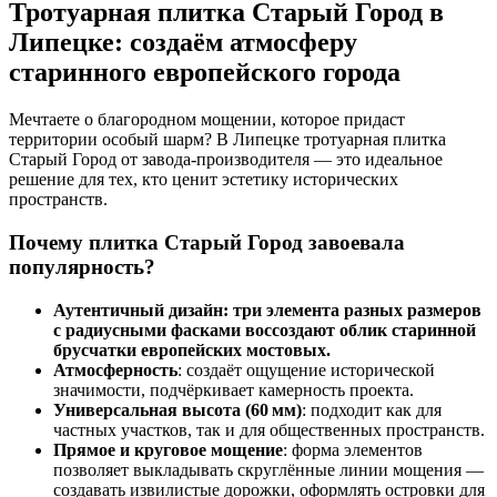
Тротуарная плитка Старый Город в
Липецке: создаём атмосферу
старинного европейского города
Мечтаете о благородном мощении, которое придаст
территории особый шарм? В Липецке тротуарная плитка
Старый Город от завода‑производителя — это идеальное
решение для тех, кто ценит эстетику исторических
пространств.
Почему плитка Старый Город завоевала
популярность?
Аутентичный дизайн: три элемента разных размеров
с радиусными фасками воссоздают облик старинной
брусчатки европейских мостовых.
Атмосферность
: создаёт ощущение исторической
значимости, подчёркивает камерность проекта.
Универсальная высота (60 мм)
: подходит как для
частных участков, так и для общественных пространств.
Прямое и круговое мощение
: форма элементов
позволяет выкладывать скруглённые линии мощения —
создавать извилистые дорожки, оформлять островки для