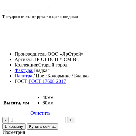
2
Стоимость за м
Тротуарная плитка отгружается кратно поддонам
Диапазон
1520,00
₽
–
1590,00
₽
цен:
Диапазон
1307,20
₽
–
1367,40
₽
1520,00 ₽
цен:
–
1307,20 ₽
Производитель:
ООО «ЯрСтрой»
1590,00 ₽
–
Артикул:
TP-OLDCITY-CM-BL
1367,40 ₽
Коллекция:
Старый город
Фактура:
Гладкая
Палитра
/ Цвет:
Колормикс / Бланко
ГОСТ:
ГОСТ 17608-2017
40мм
Высота, мм
60мм
Очистить
Количество
товара
В корзину
Купить сейчас
Тротуарная
Изометрия
плитка