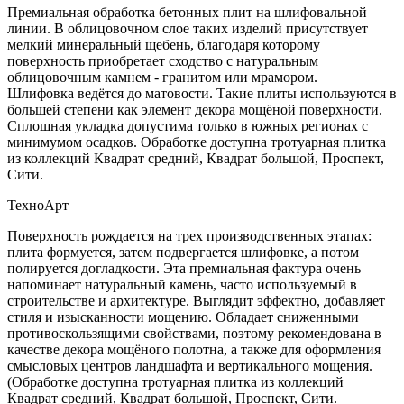
Премиальная обработка бетонных плит на шлифовальной
линии. В облицовочном слое таких изделий присутствует
мелкий минеральный щебень, благодаря которому
поверхность приобретает сходство с натуральным
облицовочным камнем - гранитом или мрамором.
Шлифовка ведётся до матовости. Такие плиты используются в
большей степени как элемент декора мощёной поверхности.
Сплошная укладка допустима только в южных регионах с
минимумом осадков. Обработке доступна тротуарная плитка
из коллекций Квадрат средний, Квадрат большой, Проспект,
Сити.
ТехноАрт
Поверхность рождается на трех производственных этапах:
плита формуется, затем подвергается шлифовке, а потом
полируется догладкости. Эта премиальная фактура очень
напоминает натуральный камень, часто используемый в
строительстве и архитектуре. Выглядит эффектно, добавляет
стиля и изысканности мощению. Обладает сниженными
противоскользящими свойствами, поэтому рекомендована в
качестве декора мощёного полотна, а также для оформления
смысловых центров ландшафта и вертикального мощения.
(Обработке доступна тротуарная плитка из коллекций
Квадрат средний, Квадрат большой, Проспект, Сити.