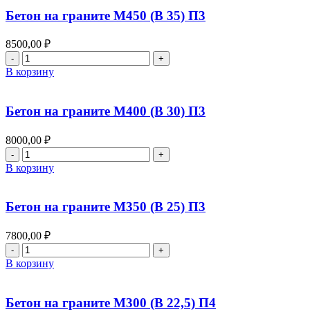
Бетон на граните М450 (В 35) П3
8500,00
₽
Количество
товара
В корзину
Бетон
на
граните
Бетон на граните М400 (В 30) П3
М450
(В
8000,00
₽
35)
Количество
П3
товара
В корзину
Бетон
на
граните
Бетон на граните М350 (В 25) П3
М400
(В
7800,00
₽
30)
Количество
П3
товара
В корзину
Бетон
на
граните
Бетон на граните М300 (В 22,5) П4