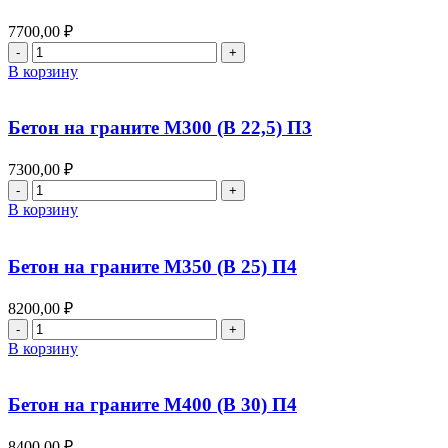
М350
(В
7700,00
₽
25)
Количество
П3
товара
В корзину
Бетон
на
граните
Бетон на граните М300 (В 22,5) П3
М300
(В
7300,00
₽
22,5)
Количество
П4
товара
В корзину
Бетон
на
граните
Бетон на граните М350 (В 25) П4
М300
(В
8200,00
₽
22,5)
Количество
П3
товара
В корзину
Бетон
на
граните
Бетон на граните М400 (В 30) П4
М350
(В
8400,00
₽