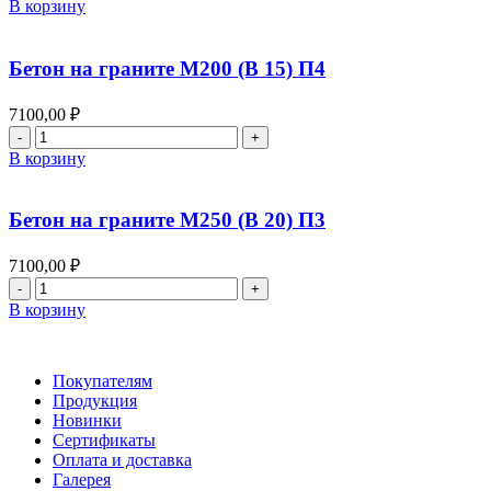
товара
В корзину
Бетон
на
граните
Бетон на граните М200 (В 15) П4
М450
(В
7100,00
₽
35)
Количество
П4
товара
В корзину
Бетон
на
граните
Бетон на граните М250 (В 20) П3
М200
(В
7100,00
₽
15)
Количество
П4
товара
В корзину
Бетон
на
граните
Покупателям
М250
Продукция
(В
Новинки
20)
Сертификаты
П3
Оплата и доставка
Галерея