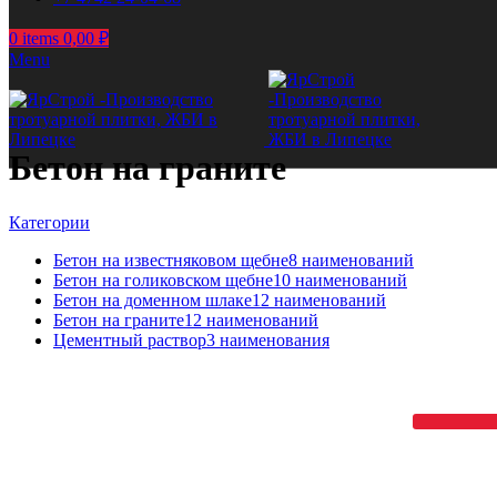
0
items
0,00
₽
Menu
Бетон на граните
Категории
Бетон на известняковом щебне
8 наименований
Бетон на голиковском щебне
10 наименований
Бетон на доменном шлаке
12 наименований
Бетон на граните
12 наименований
Цементный раствор
3 наименования