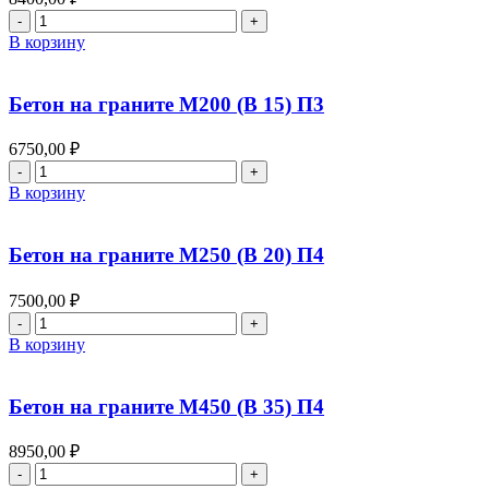
25)
Количество
П4
товара
В корзину
Бетон
на
граните
Бетон на граните М200 (В 15) П3
М400
(В
6750,00
₽
30)
Количество
П4
товара
В корзину
Бетон
на
граните
Бетон на граните М250 (В 20) П4
М200
(В
7500,00
₽
15)
Количество
П3
товара
В корзину
Бетон
на
граните
Бетон на граните М450 (В 35) П4
М250
(В
8950,00
₽
20)
Количество
П4