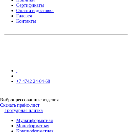
можно
Сертификаты
выбрать
Оплата и доставка
на
Галерея
странице
Контакты
товара.
+7 4742 24-04-68
Вибропрессованные изделия
Скачать прайс-лист
Тротуарная плитка
Мультиформатная
Моноформатная
Крупноформатная