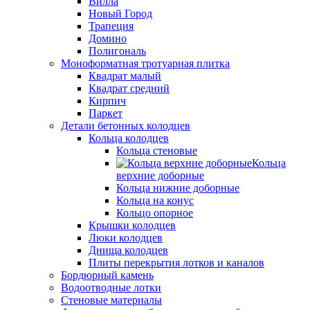
Вилла
Новый Город
Трапеция
Домино
Полигональ
Моноформатная тротуарная плитка
Квадрат малый
Квадрат средний
Кирпич
Паркет
Детали бетонных колодцев
Кольца колодцев
Кольца стеновые
Кольца
верхние доборные
Кольца нижние доборные
Кольца на конус
Кольцо опорное
Крышки колодцев
Люки колодцев
Днища колодцев
Плиты перекрытия лотков и каналов
Бордюрный камень
Водоотводные лотки
Стеновые материалы