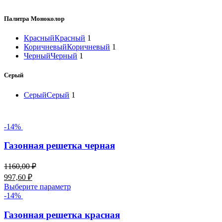
Палитра Моноколор
Красный
Красный
1
Коричневый
Коричневый
1
Черный
Черный
1
Серый
Серый
Серый
1
-14%
Газонная решетка черная
1160,00
₽
997,60
₽
Этот
Выберите параметр
товар
-14%
имеет
несколько
Газонная решетка красная
вариаций.