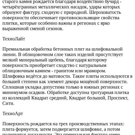
старого камня рождается благодаря воздействию бучард -
четырёхгранных металлических насадок, удары которых
образуют фактуру, сходную с природной. Шероховатость
поверхности обеспечивает противоскользящие свойства
плитки, которые особенно важны в регионах с ярко
выраженной сменой сезонов.
ТехноЛайт
Премиальная обработка бетонных плит на шлифовальной
линии. В облицовочном слое таких изделий присутствует
мелкий минеральный щебень, благодаря которому
поверхность приобретает сходство с натуральным
облицовочным камнем - гранитом или мрамором.
Шлифовка ведётся до матовости. Такие плиты используются в
большей степени как элемент декора мощёной поверхности.
Сплошная укладка допустима только в южных регионах с
минимумом осадков. Обработке доступна тротуарная плитка
из коллекций Квадрат средний, Квадрат большой, Проспект,
Сити.
ТехноАрт
Поверхность рождается на трех производственных этапах:
плита формуется, затем подвергается шлифовке, а потом
полируется догладкости. Эта премиальная фактура очень