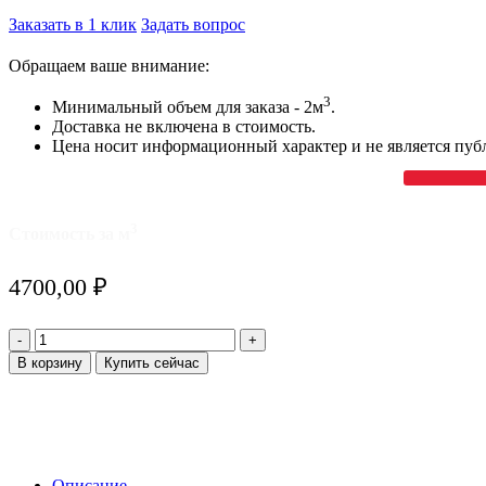
Заказать в 1 клик
Задать вопрос
Обращаем ваше внимание:
3
Минимальный объем для заказа - 2м
.
Доставка не включена в стоимость.
Цена носит информационный характер и не является пуб
3
Стоимость за м
4700,00
₽
Количество
товара
В корзину
Купить сейчас
Цементно-
песчаный
строительный
раствор
марки
М-150
Описание