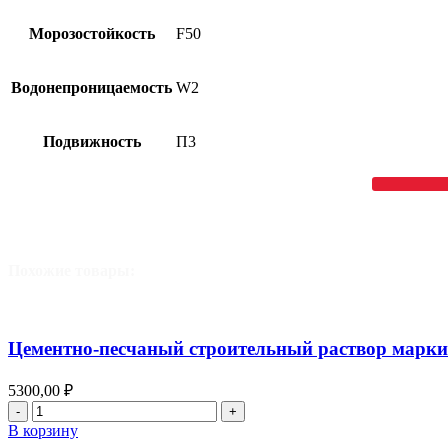
Морозостойкость
F50
Водонепроницаемость
W2
Подвижность
П3
Похожие товары:
Цементно-песчаный строительный раствор марки
5300,00
₽
Количество
товара
В корзину
Цементно-