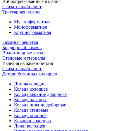
Вибропрессованные изделия
Скачать прайс-лист
Тротуарная плитка
Мультиформатная
Моноформатная
Крупноформатная
Газонная решетка
Бордюрный камень
Водоотводные лотки
Стеновые материалы
Изделия из железобетона
Скачать прайс-лист
Детали бетонных колодцев
Днища колодцев
Кольца колодцев
Кольца верхние доборные
Кольца на конус
Кольца нижние доборные
Кольца стеновые
Кольцо опорное
Крышки колодцев
Люки колодцев