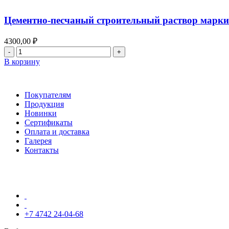
песчаный
строительный
Цементно-песчаный строительный раствор марки
раствор
марки
4300,00
₽
М-200
Количество
товара
В корзину
Цементно-
песчаный
строительный
Покупателям
раствор
Продукция
марки
Новинки
М-100
Сертификаты
Оплата и доставка
Галерея
Контакты
+7 4742 24-04-68