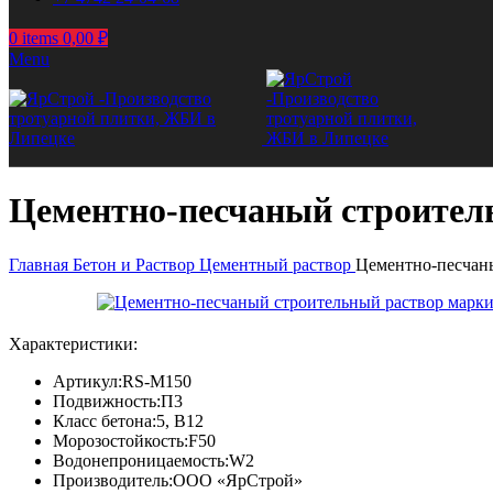
0
items
0,00
₽
Menu
Цементно-песчаный строител
Главная
Бетон и Раствор
Цементный раствор
Цементно-песчан
Характеристики:
Артикул:
RS-M150
Подвижность:
П3
Класс бетона:
5, В12
Морозостойкость:
F50
Водонепроницаемость:
W2
Производитель:
ООО «ЯрСтрой»