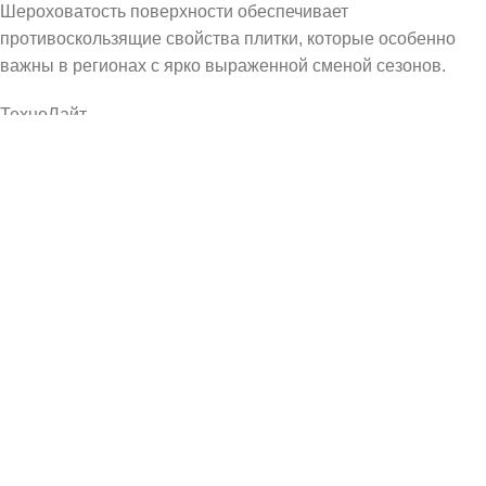
Шероховатость поверхности обеспечивает
противоскользящие свойства плитки, которые особенно
важны в регионах с ярко выраженной сменой сезонов.
ТехноЛайт
Премиальная обработка бетонных плит на шлифовальной
линии. В облицовочном слое таких изделий присутствует
мелкий минеральный щебень, благодаря которому
поверхность приобретает сходство с натуральным
облицовочным камнем - гранитом или мрамором.
Шлифовка ведётся до матовости. Такие плиты
используются в большей степени как элемент декора
мощёной поверхности. Сплошная укладка допустима
только в южных регионах с минимумом осадков. Обработке
доступна тротуарная плитка из коллекций Квадрат средний,
Квадрат большой, Проспект, Сити.
ТехноАрт