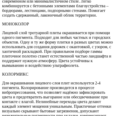
современном или минималистичном стиле. Легко
комбинируется с бетонными элементами благоустройства –
бордюрами, лестницами, подпорными стенами. Помогает
создать сдержанный, лаконичный облик территории.
МОНОКОЛОР
Лицевой слой тротуарной плиты окрашивается при помощи
одного пигмента. Подходит для любых частных и городских
объектов. Одну и ту же форму плитки в разных цветах можно
использовать для создания дорожек с окантовкой, с узором, с
хаотичной раскладкой. При правильном подборе гаммы
плиточное полотно станет естественной частью ландшафта и
поддержит нужную атмосферу. Цвета устойчивы к
вымыванию и воздействию ультрафиолета.
КОЛОРМИКС
Для окрашивания лицевого слоя плит используется 2-4
пигмента. Колорирование производится в процессе
вибропрессования, что позволяет надёжно зафиксировать
цвета и предотвратить выгорание или обесцвечивание при
контакте с влагой. Нелинейные переходы цвета делают
каждый элемент мощения уникальным. Практичные оттенки
визуально скрывают бытовые загрязнения, допускают
незначительные погрешности при укладке, компенсируют