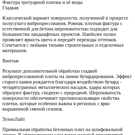
Фактура тротуарной плитки и её виды
Гладкая
Классический вариант поверхности, полученной в процессе
полусухого вибропрессования. Ровная, плотная фактура с
естественной для бетона шероховатостью подходит для
большинства ландшафтных проектов. Наиболее полно
проявляет яркость цвета и передаёт переходы оттенков.
Сочетается с любыми типами строительных и отделочных
материалов.
Винтаж
Результат дополнительной обработки гладкой
вибропрессованной плиты на линии бучардирования. Эффект
старого камня рождается благодаря воздействию бучард -
четырёхгранных металлических насадок, удары которых
образуют фактуру, сходную с природной. Шероховатость
поверхности обеспечивает противоскользящие свойства
плитки, которые особенно важны в регионах с ярко
выраженной сменой сезонов.
ТехноЛайт
Премиальная обработка бетонных плит на шлифовальной
линии. В облицовочном слое таких изделий присутствует