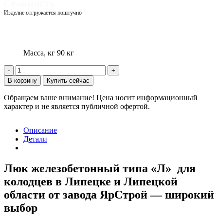
Стоимость
Изделие отгружается поштучно
1520,00
₽
1307,20
₽
Масса, кг
90 кг
Количество
товара
В корзину
Купить сейчас
Люк
железобетонный
Обращаем ваше внимание!
Цена носит информационный
типа
характер и не является публичной офертой.
«Л»
h=70мм
Описание
Детали
Люк железобетонный типа «Л» для
колодцев в Липецке и Липецкой
области от завода ЯрСтрой — широкий
выбор