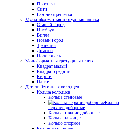
Проспект
Сити
Газонная решетка
Мультиформатная тротуарная плитка
Старый Город
Инсбрук
Вилла
Новый Город
Трапеция
Домино
Полигональ
Моноформатная тротуарная плитка
Квадрат малый
Квадрат средний
Кирпич
Паркет
Детали бетонных колодцев
Кольца колодцев
Кольца стеновые
Кольца
верхние доборные
Кольца нижние доборные
Кольца на конус
Кольцо опорное
Крышки колодцев