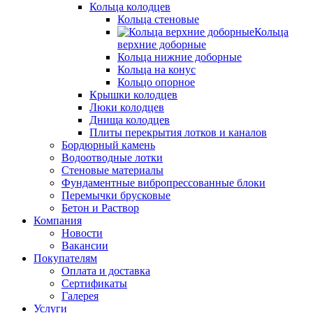
Кольца колодцев
Кольца стеновые
Кольца
верхние доборные
Кольца нижние доборные
Кольца на конус
Кольцо опорное
Крышки колодцев
Люки колодцев
Днища колодцев
Плиты перекрытия лотков и каналов
Бордюрный камень
Водоотводные лотки
Стеновые материалы
Фундаментные вибропрессованные блоки
Перемычки брусковые
Бетон и Раствор
Компания
Новости
Вакансии
Покупателям
Оплата и доставка
Сертификаты
Галерея
Услуги