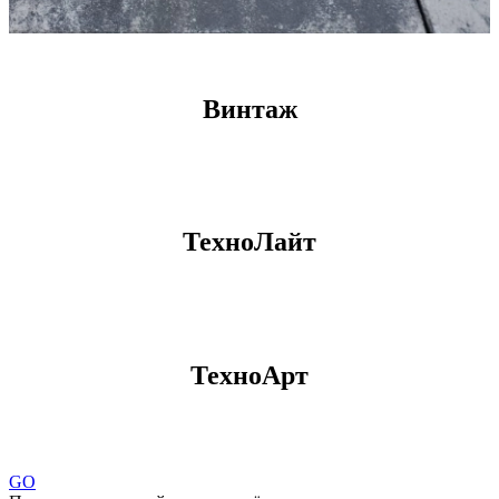
Винтаж
ТехноЛайт
ТехноАрт
GO