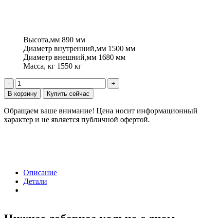
10680,00
₽
Высота,мм
890 мм
Диаметр внутренний,мм
1500 мм
Диаметр внешний,мм
1680 мм
Масса, кг
1550 кг
Количество
товара
В корзину
Купить сейчас
Нижнее
доборное
Обращаем ваше внимание!
Цена носит информационный
кольцо
характер и не является публичной офертой.
с
дном
НКД-15
Описание
Детали