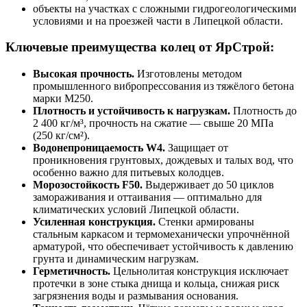
объекты на участках с сложными гидрогеологическими
условиями и на проезжей части в Липецкой области.
Ключевые преимущества колец от ЯрСтрой:
Высокая прочность.
Изготовлены методом
промышленного вибропрессования из тяжёлого бетона
марки М250.
Плотность и устойчивость к нагрузкам.
Плотность до
2 400 кг/м³, прочность на сжатие — свыше 20 МПа
(250 кг/см²).
Водонепроницаемость W4.
Защищает от
проникновения грунтовых, дождевых и талых вод, что
особенно важно для питьевых колодцев.
Морозостойкость F50.
Выдерживает до 50 циклов
замораживания и оттаивания — оптимально для
климатических условий Липецкой области.
Усиленная конструкция.
Стенки армированы
стальным каркасом и термомеханически упрочнённой
арматурой, что обеспечивает устойчивость к давлению
грунта и динамическим нагрузкам.
Герметичность.
Цельнолитая конструкция исключает
протечки в зоне стыка днища и кольца, снижая риск
загрязнения воды и размывания основания.