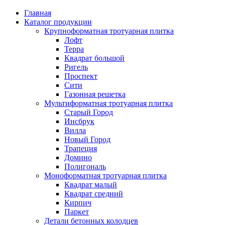
Главная
Каталог продукции
Крупноформатная тротуарная плитка
Лофт
Терра
Квадрат большой
Ригель
Проспект
Сити
Газонная решетка
Мультиформатная тротуарная плитка
Старый Город
Инсбрук
Вилла
Новый Город
Трапеция
Домино
Полигональ
Моноформатная тротуарная плитка
Квадрат малый
Квадрат средний
Кирпич
Паркет
Детали бетонных колодцев