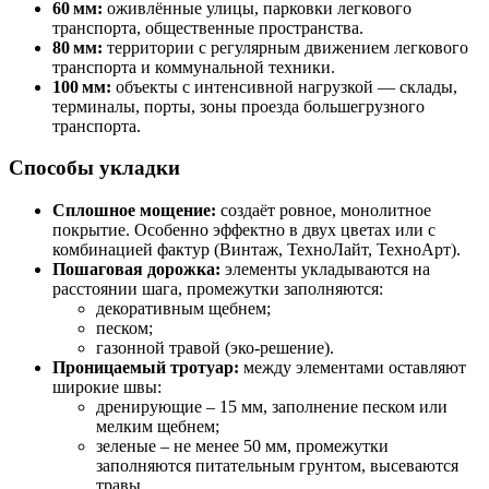
60 мм:
оживлённые улицы, парковки легкового
транспорта, общественные пространства.
80 мм:
территории с регулярным движением легкового
транспорта и коммунальной техники.
100 мм:
объекты с интенсивной нагрузкой — склады,
терминалы, порты, зоны проезда большегрузного
транспорта.
Способы укладки
Сплошное мощение:
создаёт ровное, монолитное
покрытие. Особенно эффектно в двух цветах или с
комбинацией фактур (Винтаж, ТехноЛайт, ТехноАрт).
Пошаговая дорожка:
элементы укладываются на
расстоянии шага, промежутки заполняются:
декоративным щебнем;
песком;
газонной травой (эко‑решение).
Проницаемый тротуар:
между элементами оставляют
широкие швы:
дренирующие – 15 мм, заполнение песком или
мелким щебнем;
зеленые – не менее 50 мм, промежутки
заполняются питательным грунтом, высеваются
травы