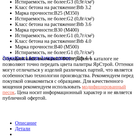
Истираемость, не более:
G3 (0,9г/см²)
Класс бетона на растяжение:
Btb 3.2
Марка прочности:
В25 (М350)
Истираемость, не более:
G2 (0,8г/см²)
Класс бетона на растяжение:
Btb 3.6
Марка прочности:
В30 (М400)
Истираемость, не более:
G1 (0,7г/см²)
Класс бетона на растяжение:
Btb 4.0
Марка прочности:
В40 (М500)
Истираемость, не более:
G1 (0,7г/см²)
Заказать в 1 клик
Задать вопрос
Класс бетона на растяжение:
Btb 4.4
Обращаем ваше внимание!
Фотографии в каталоге не
позволяют точно передать цвета палитры ЯрСтрой. Оттенки
могут отличаться у изделий различных партий, что является
особенностью технологии производства. Рекомендуем перед
покупкой ознакомиться с образцами. Для качественного
мощения рекомендуем использовать
модифицированный
песок
. Цена носит информационный характер и не является
публичной офертой.
Описание
Детали