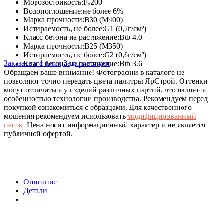
Морозостойкость:
F₂200
Водопоглощение:
не более 6%
Марка прочности:
В30 (М400)
Истираемость, не более:
G1 (0,7г/см²)
Класс бетона на растяжение:
Btb 4.0
Марка прочности:
В25 (М350)
Истираемость, не более:
G2 (0,8г/см²)
Заказать в 1 клик
Задать вопрос
Класс бетона на растяжение:
Btb 3.6
Обращаем ваше внимание!
Фотографии в каталоге не
позволяют точно передать цвета палитры ЯрСтрой. Оттенки
могут отличаться у изделий различных партий, что является
особенностью технологии производства. Рекомендуем перед
покупкой ознакомиться с образцами. Для качественного
мощения рекомендуем использовать
модифицированный
песок
. Цена носит информационный характер и не является
публичной офертой.
Описание
Детали