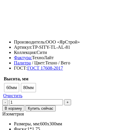
Диапазон
3800,00
₽
–
4200,00
₽
цен:
Диапазон
3268,00
₽
–
3612,00
₽
3800,00 ₽
цен:
–
3268,00 ₽
4200,00 ₽
–
Производитель:
ООО «ЯрСтрой»
3612,00 ₽
Артикул:
TP-SITY-TL-AL-81
Коллекция:
Сити
Фактура:
ТехноЛайт
Палитра
/ Цвет:
Техно / Вего
ГОСТ:
ГОСТ 17608-2017
Высота, мм
60мм
80мм
Очистить
Количество
товара
В корзину
Купить сейчас
Тротуарная
Изометрия
плитка
«Сити»,
Размеры, мм:
600х300мм
ТехноЛайт
Фаска:
1*1.75