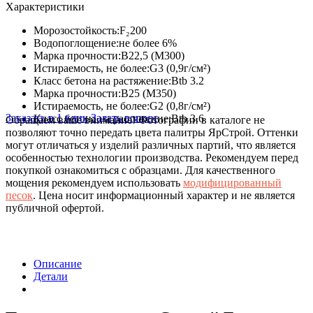
Характеристики
Морозостойкость:
F₂200
Водопоглощение:
не более 6%
Марка прочности:
В22,5 (М300)
Истираемость, не более:
G3 (0,9г/см²)
Класс бетона на растяжение:
Btb 3.2
Марка прочности:
В25 (М350)
Истираемость, не более:
G2 (0,8г/см²)
Заказать в 1 клик
Задать вопрос
Класс бетона на растяжение:
Btb 3.6
Обращаем ваше внимание!
Фотографии в каталоге не
позволяют точно передать цвета палитры ЯрСтрой. Оттенки
могут отличаться у изделий различных партий, что является
особенностью технологии производства. Рекомендуем перед
покупкой ознакомиться с образцами. Для качественного
мощения рекомендуем использовать
модифицированный
песок
. Цена носит информационный характер и не является
публичной офертой.
Описание
Детали