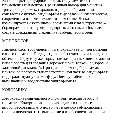
Базовый цвет тротуарной плитки, получаемый без
применения пигментов. Практичный выбор для мощения
тротуаров, дорожек, парковок и дворов. Гармонично
сочетается с любым ландшафтом и фасадами в классическом,
современном или минималистичном стиле. Легко
комбинируется с бетонными элементами благоустройства –
бордюрами, лестницами, подпорными стенами. Помогает
создать сдержанный, лаконичный облик территории.
МОНОКОЛОР
Лицевой слой тротуарной плиты окрашивается при помощи
одного пигмента. Подходит для любых частных и городских
объектов. Одну и ту же форму плитки в разных цветах можно
использовать для создания дорожек с окантовкой, с узором, с
хаотичной раскладкой. При правильном подборе гаммы
плиточное полотно станет естественной частью ландшафта и
поддержит нужную атмосферу. Цвета устойчивы к
вымыванию и воздействию ультрафиолета.
КОЛОРМИКС
Для окрашивания лицевого слоя плит используется 2-4
пигмента. Колорирование производится в процессе
вибропрессования, что позволяет надёжно зафиксировать
цвета и предотвратить выгорание или обесцвечивание при