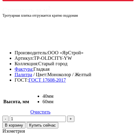
2
Стоимость за м
Тротуарная плитка отгружается кратно поддонам
Диапазон
1160,00
₽
–
1270,00
₽
цен:
Диапазон
997,60
₽
–
1092,20
₽
цен:
1160,00 ₽
–
997,60 ₽
Производитель:
ООО «ЯрСтрой»
–
1270,00 ₽
Артикул:
TP-OLDCITY-YW
1092,20 ₽
Коллекция:
Старый город
Фактура:
Гладкая
Палитра
/ Цвет:
Моноколор / Желтый
ГОСТ:
ГОСТ 17608-2017
40мм
Высота, мм
60мм
Очистить
Количество
товара
В корзину
Купить сейчас
Тротуарная
Изометрия
плитка