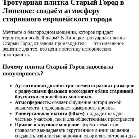
Тротуарная плитка Старый Город в
Липецке: создаём атмосферу
старинного европейского города
Мечтаете о благородном мощении, которое придаст
территории особый шарм? В Липецке тротуарная плитка
Старый Город от завода‑производителя — это идеальное
решение для тех, кто ценит эстетику исторических
пространств.
Почему плитка Старый Город завоевала
популярность?
Аутентичный дизайн: три элемента разных размеров
с радиусными фасками воссоздают облик старинной
брусчатки европейских мостовых.
Атмосферность
: создаёт ощущение исторической
значимости, подчёркивает камерность проекта.
Универсальная высота (60 мм)
: подходит как для
частных участков, так и для общественных пространств.
Прямое и круговое мощение
: форма элементов
позволяет выкладывать скруглённые линии мощения —
создавать извилистые дорожки, оформлять островки для