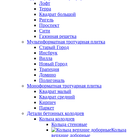
Лофт
Терра
Квадрат большой
Ригель
Проспект
Сити
Газонная решетка
Мультиформатная тротуарная плитка
Старый Город
Инсбрук
Вилла
Новый Город
Трапеция
Домино
Полигональ
Моноформатная тротуарная плитка
Квадрат малый
Квадрат средний
Кирпич
Паркет
Детали бетонных колодцев
Кольца колодцев
Кольца стеновые
Кольца
верхние доборные