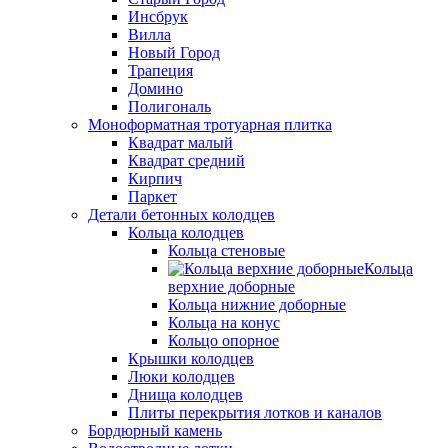
Инсбрук
Вилла
Новый Город
Трапеция
Домино
Полигональ
Моноформатная тротуарная плитка
Квадрат малый
Квадрат средний
Кирпич
Паркет
Детали бетонных колодцев
Кольца колодцев
Кольца стеновые
Кольца
верхние доборные
Кольца нижние доборные
Кольца на конус
Кольцо опорное
Крышки колодцев
Люки колодцев
Днища колодцев
Плиты перекрытия лотков и каналов
Бордюрный камень