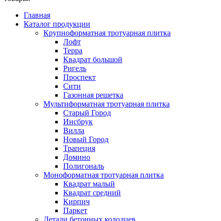
Главная
Каталог продукции
Крупноформатная тротуарная плитка
Лофт
Терра
Квадрат большой
Ригель
Проспект
Сити
Газонная решетка
Мультиформатная тротуарная плитка
Старый Город
Инсбрук
Вилла
Новый Город
Трапеция
Домино
Полигональ
Моноформатная тротуарная плитка
Квадрат малый
Квадрат средний
Кирпич
Паркет
Детали бетонных колодцев