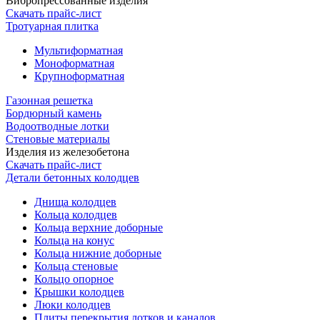
Вибропрессованные изделия
Скачать прайс-лист
Тротуарная плитка
Мультиформатная
Моноформатная
Крупноформатная
Газонная решетка
Бордюрный камень
Водоотводные лотки
Стеновые материалы
Изделия из железобетона
Скачать прайс-лист
Детали бетонных колодцев
Днища колодцев
Кольца колодцев
Кольца верхние доборные
Кольца на конус
Кольца нижние доборные
Кольца стеновые
Кольцо опорное
Крышки колодцев
Люки колодцев
Плиты перекрытия лотков и каналов