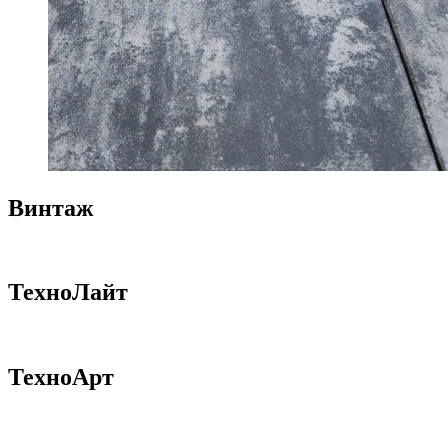
Винтаж
ТехноЛайт
ТехноАрт