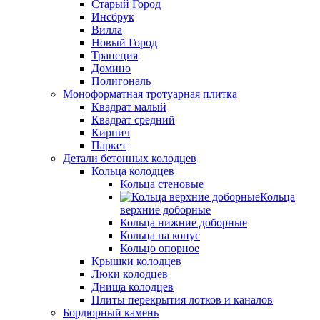
Старый Город
Инсбрук
Вилла
Новый Город
Трапеция
Домино
Полигональ
Моноформатная тротуарная плитка
Квадрат малый
Квадрат средний
Кирпич
Паркет
Детали бетонных колодцев
Кольца колодцев
Кольца стеновые
Кольца
верхние доборные
Кольца нижние доборные
Кольца на конус
Кольцо опорное
Крышки колодцев
Люки колодцев
Днища колодцев
Плиты перекрытия лотков и каналов
Бордюрный камень