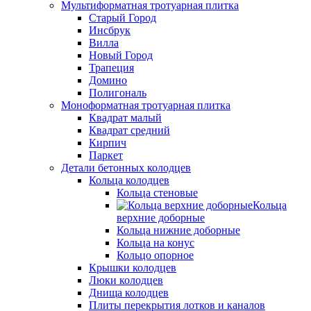
Мультиформатная тротуарная плитка
Старый Город
Инсбрук
Вилла
Новый Город
Трапеция
Домино
Полигональ
Моноформатная тротуарная плитка
Квадрат малый
Квадрат средний
Кирпич
Паркет
Детали бетонных колодцев
Кольца колодцев
Кольца стеновые
Кольца
верхние доборные
Кольца нижние доборные
Кольца на конус
Кольцо опорное
Крышки колодцев
Люки колодцев
Днища колодцев
Плиты перекрытия лотков и каналов