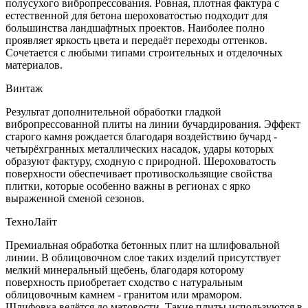
полусухого вибропрессования. Ровная, плотная фактура с
естественной для бетона шероховатостью подходит для
большинства ландшафтных проектов. Наиболее полно
проявляет яркость цвета и передаёт переходы оттенков.
Сочетается с любыми типами строительных и отделочных
материалов.
Винтаж
Результат дополнительной обработки гладкой
вибропрессованной плиты на линии бучардирования. Эффект
старого камня рождается благодаря воздействию бучард -
четырёхгранных металлических насадок, удары которых
образуют фактуру, сходную с природной. Шероховатость
поверхности обеспечивает противоскользящие свойства
плитки, которые особенно важны в регионах с ярко
выраженной сменой сезонов.
ТехноЛайт
Премиальная обработка бетонных плит на шлифовальной
линии. В облицовочном слое таких изделий присутствует
мелкий минеральный щебень, благодаря которому
поверхность приобретает сходство с натуральным
облицовочным камнем - гранитом или мрамором.
Шлифовка ведётся до матовости. Такие плиты используются в