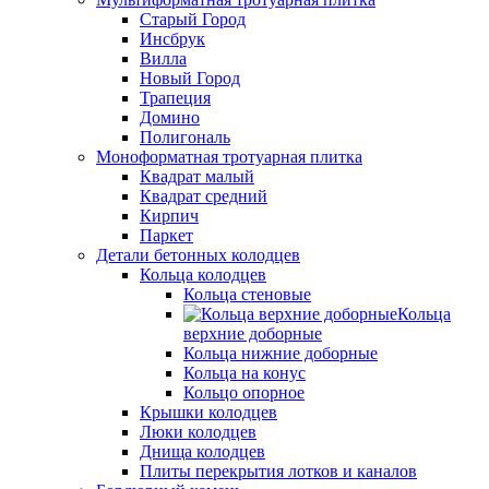
Старый Город
Инсбрук
Вилла
Новый Город
Трапеция
Домино
Полигональ
Моноформатная тротуарная плитка
Квадрат малый
Квадрат средний
Кирпич
Паркет
Детали бетонных колодцев
Кольца колодцев
Кольца стеновые
Кольца
верхние доборные
Кольца нижние доборные
Кольца на конус
Кольцо опорное
Крышки колодцев
Люки колодцев
Днища колодцев
Плиты перекрытия лотков и каналов