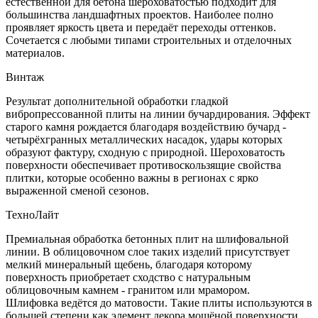
естественной для бетона шероховатостью подходит для
большинства ландшафтных проектов. Наиболее полно
проявляет яркость цвета и передаёт переходы оттенков.
Сочетается с любыми типами строительных и отделочных
материалов.
Винтаж
Результат дополнительной обработки гладкой
вибропрессованной плиты на линии бучардирования. Эффект
старого камня рождается благодаря воздействию бучард -
четырёхгранных металлических насадок, удары которых
образуют фактуру, сходную с природной. Шероховатость
поверхности обеспечивает противоскользящие свойства
плитки, которые особенно важны в регионах с ярко
выраженной сменой сезонов.
ТехноЛайт
Премиальная обработка бетонных плит на шлифовальной
линии. В облицовочном слое таких изделий присутствует
мелкий минеральный щебень, благодаря которому
поверхность приобретает сходство с натуральным
облицовочным камнем - гранитом или мрамором.
Шлифовка ведётся до матовости. Такие плиты используются в
большей степени как элемент декора мощёной поверхности.