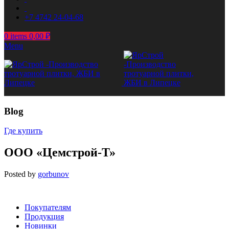
+7 4742 24-04-68
0
items
0,00
₽
Menu
Blog
Где купить
ООО «Цемстрой-Т»
Posted by
gorbunov
Покупателям
Продукция
Новинки