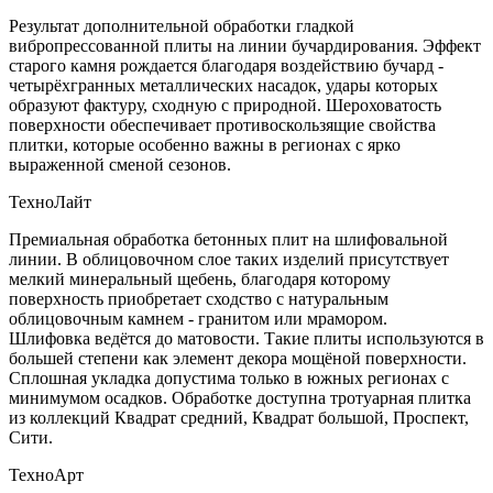
Результат дополнительной обработки гладкой
вибропрессованной плиты на линии бучардирования. Эффект
старого камня рождается благодаря воздействию бучард -
четырёхгранных металлических насадок, удары которых
образуют фактуру, сходную с природной. Шероховатость
поверхности обеспечивает противоскользящие свойства
плитки, которые особенно важны в регионах с ярко
выраженной сменой сезонов.
ТехноЛайт
Премиальная обработка бетонных плит на шлифовальной
линии. В облицовочном слое таких изделий присутствует
мелкий минеральный щебень, благодаря которому
поверхность приобретает сходство с натуральным
облицовочным камнем - гранитом или мрамором.
Шлифовка ведётся до матовости. Такие плиты используются в
большей степени как элемент декора мощёной поверхности.
Сплошная укладка допустима только в южных регионах с
минимумом осадков. Обработке доступна тротуарная плитка
из коллекций Квадрат средний, Квадрат большой, Проспект,
Сити.
ТехноАрт