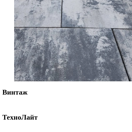
Винтаж
ТехноЛайт