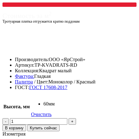
2
Стоимость за м
Тротуарная плитка отгружается кратно поддонам
1020,00
₽
877,20
₽
Производитель:
ООО «ЯрСтрой»
Артикул:
TP-KVADRATS-RD
Коллекция:
Квадрат малый
Фактура:
Гладкая
Палитра
/ Цвет:
Моноколор / Красный
ГОСТ:
ГОСТ 17608-2017
60мм
Высота, мм
Очистить
Количество
товара
В корзину
Купить сейчас
Тротуарная
Изометрия
плитка