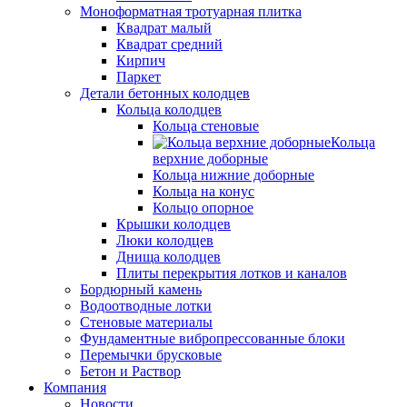
Моноформатная тротуарная плитка
Квадрат малый
Квадрат средний
Кирпич
Паркет
Детали бетонных колодцев
Кольца колодцев
Кольца стеновые
Кольца
верхние доборные
Кольца нижние доборные
Кольца на конус
Кольцо опорное
Крышки колодцев
Люки колодцев
Днища колодцев
Плиты перекрытия лотков и каналов
Бордюрный камень
Водоотводные лотки
Стеновые материалы
Фундаментные вибропрессованные блоки
Перемычки брусковые
Бетон и Раствор
Компания
Новости