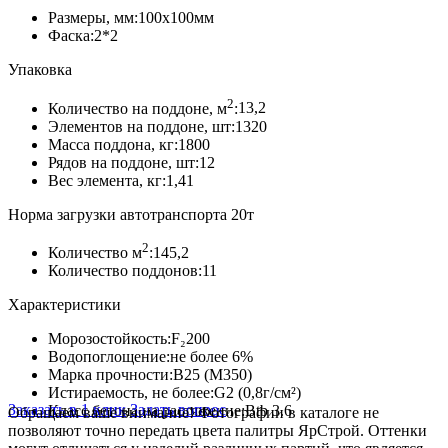
«Квадрат
Размеры, мм:
100х100мм
малый»,
Фаска:
2*2
Красный
Упаковка
2
Количество на поддоне, м
:
13,2
Элементов на поддоне, шт:
1320
Масса поддона, кг:
1800
Рядов на поддоне, шт:
12
Вес элемента, кг:
1,41
Норма загрузки автотранспорта 20т
2
Количество м
:
145,2
Количество поддонов:
11
Характеристики
Морозостойкость:
F₂200
Водопоглощение:
не более 6%
Марка прочности:
В25 (М350)
Истираемость, не более:
G2 (0,8г/см²)
Заказать в 1 клик
Задать вопрос
Класс бетона на растяжение:
Btb 3.6
Обращаем ваше внимание!
Фотографии в каталоге не
позволяют точно передать цвета палитры ЯрСтрой. Оттенки