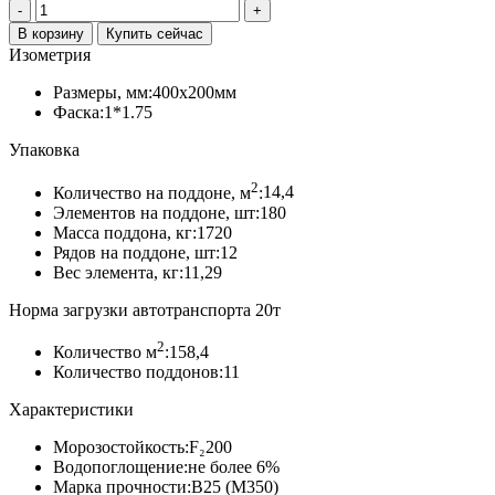
Количество
товара
В корзину
Купить сейчас
Тротуарная
Изометрия
плитка
«Лофт»,
Размеры, мм:
400x200мм
Колормикс,
Фаска:
1*1.75
Аризона
Упаковка
2
Количество на поддоне, м
:
14,4
Элементов на поддоне, шт:
180
Масса поддона, кг:
1720
Рядов на поддоне, шт:
12
Вес элемента, кг:
11,29
Норма загрузки автотранспорта 20т
2
Количество м
:
158,4
Количество поддонов:
11
Характеристики
Морозостойкость:
F₂200
Водопоглощение:
не более 6%
Марка прочности:
В25 (М350)