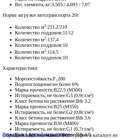
Вес элемента, кг:
3,505 / 4,693 / 7,07
Норма загрузки автотранспорта 20т
2
Количество м
:
211,2/210
Количество поддонов:
11/12
2
Количество м
:
137,4
Количество поддонов:
10
2
Количество м
:
114,5
Количество поддонов:
10
Характеристики
Морозостойкость:
F₂200
Водопоглощение:
не более 6%
Марка прочности:
В22,5 (М300)
Истираемость, не более:
G3 (0,9г/см²)
Класс бетона на растяжение:
Btb 3.2
Марка прочности:
В25 (М350)
Истираемость, не более:
G2 (0,8г/см²)
Класс бетона на растяжение:
Btb 3.6
Марка прочности:
В30 (М400)
Истираемость, не более:
G1 (0,7г/см²)
Заказать в 1 клик
Задать вопрос
Класс бетона на растяжение:
Btb 4.0
Обращаем ваше внимание!
Фотографии в каталоге не