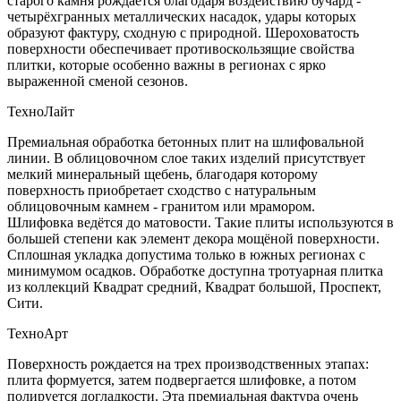
старого камня рождается благодаря воздействию бучард -
четырёхгранных металлических насадок, удары которых
образуют фактуру, сходную с природной. Шероховатость
поверхности обеспечивает противоскользящие свойства
плитки, которые особенно важны в регионах с ярко
выраженной сменой сезонов.
ТехноЛайт
Премиальная обработка бетонных плит на шлифовальной
линии. В облицовочном слое таких изделий присутствует
мелкий минеральный щебень, благодаря которому
поверхность приобретает сходство с натуральным
облицовочным камнем - гранитом или мрамором.
Шлифовка ведётся до матовости. Такие плиты используются в
большей степени как элемент декора мощёной поверхности.
Сплошная укладка допустима только в южных регионах с
минимумом осадков. Обработке доступна тротуарная плитка
из коллекций Квадрат средний, Квадрат большой, Проспект,
Сити.
ТехноАрт
Поверхность рождается на трех производственных этапах:
плита формуется, затем подвергается шлифовке, а потом
полируется догладкости. Эта премиальная фактура очень