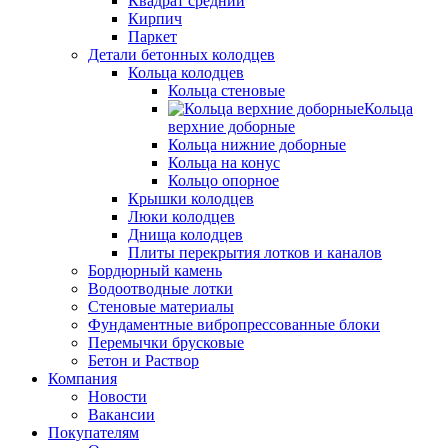
Квадрат средний
Кирпич
Паркет
Детали бетонных колодцев
Кольца колодцев
Кольца стеновые
Кольца
верхние доборные
Кольца нижние доборные
Кольца на конус
Кольцо опорное
Крышки колодцев
Люки колодцев
Днища колодцев
Плиты перекрытия лотков и каналов
Бордюрный камень
Водоотводные лотки
Стеновые материалы
Фундаментные вибропрессованные блоки
Перемычки брусковые
Бетон и Раствор
Компания
Новости
Вакансии
Покупателям