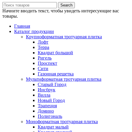
Search
Начните вводить текст, чтобы увидеть интересующие вас
товары.
Главная
Каталог продукции
Крупноформатная тротуарная плитка
Лофт
Терра
Квадрат большой
Ригель
Проспект
Сити
Газонная решетка
Мультиформатная тротуарная плитка
Старый Город
Инсбрук
Вилла
Новый Город
Трапеция
Домино
Полигональ
Моноформатная тротуарная плитка
Квадрат малый