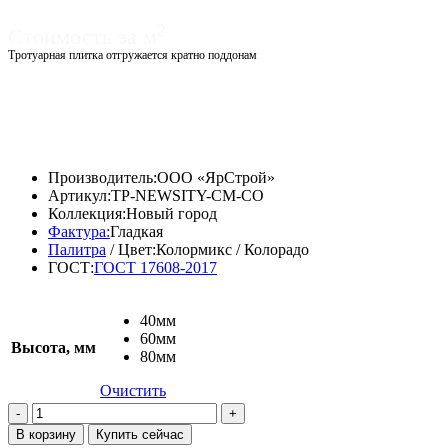
2
Стоимость за м
Тротуарная плитка отгружается кратно поддонам
Диапазон
1360,00
₽
–
2020,00
₽
цен:
Диапазон
1169,60
₽
–
1737,20
₽
1360,00 ₽
цен:
–
1169,60 ₽
Производитель:
ООО «ЯрСтрой»
2020,00 ₽
–
Артикул:
TP-NEWSITY-CM-CO
1737,20 ₽
Коллекция:
Новый город
Фактура:
Гладкая
Палитра
/ Цвет:
Колормикс / Колорадо
ГОСТ:
ГОСТ 17608-2017
40мм
60мм
Высота, мм
80мм
Очистить
Количество
товара
В корзину
Купить сейчас
Тротуарная