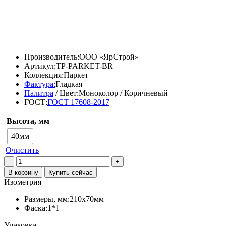
920,00
₽
791,20
₽
Производитель:
ООО «ЯрСтрой»
Артикул:
TP-PARKET-BR
Коллекция:
Паркет
Фактура:
Гладкая
Палитра
/ Цвет:
Моноколор / Коричневый
ГОСТ:
ГОСТ 17608-2017
Высота, мм
40мм
Очистить
Количество
товара
В корзину
Купить сейчас
Тротуарная
Изометрия
плитка
«Паркет»,
Размеры, мм:
210х70мм
Коричневый
Фаска:
1*1
Упаковка