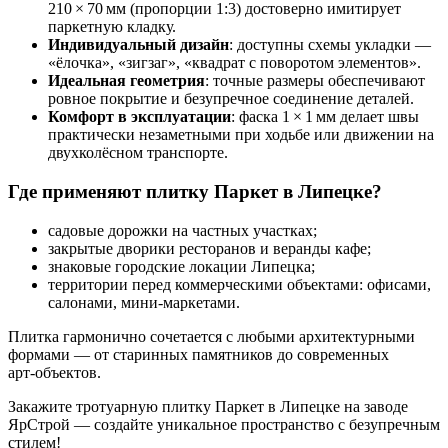
210 × 70 мм (пропорции 1:3) достоверно имитирует
паркетную кладку.
Индивидуальный дизайн
: доступны схемы укладки —
«ёлочка», «зигзаг», «квадрат с поворотом элементов».
Идеальная геометрия
: точные размеры обеспечивают
ровное покрытие и безупречное соединение деталей.
Комфорт в эксплуатации
: фаска 1 × 1 мм делает швы
практически незаметными при ходьбе или движении на
двухколёсном транспорте.
Где применяют плитку Паркет в Липецке?
садовые дорожки на частных участках;
закрытые дворики ресторанов и веранды кафе;
знаковые городские локации Липецка;
территории перед коммерческими объектами: офисами,
салонами, мини‑маркетами.
Плитка гармонично сочетается с любыми архитектурными
формами — от старинных памятников до современных
арт‑объектов.
Закажите тротуарную плитку Паркет в Липецке на заводе
ЯрСтрой — создайте уникальное пространство с безупречным
стилем!