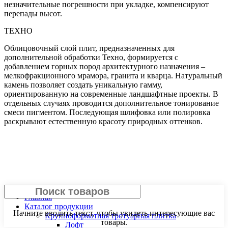
незначительные погрешности при укладке, компенсируют
перепады высот.
ТЕХНО
Облицовочный слой плит, предназначенных для
дополнительной обработки Техно, формируется с
добавлением горных пород архитектурного назначения –
мелкофракционного мрамора, гранита и кварца. Натуральный
камень позволяет создать уникальную гамму,
ориентированную на современные ландшафтные проекты. В
отдельных случаях проводится дополнительное тонирование
смеси пигментом. Последующая шлифовка или полировка
раскрывают естественную красоту природных оттенков.
Главная
Каталог продукции
Начните вводить текст, чтобы увидеть интересующие вас
Крупноформатная тротуарная плитка
товары.
Лофт