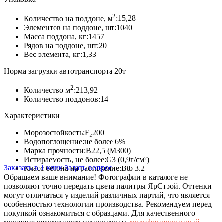
2
Количество на поддоне, м
:
15,28
Элементов на поддоне, шт:
1040
Масса поддона, кг:
1457
Рядов на поддоне, шт:
20
Вес элемента, кг:
1,33
Норма загрузки автотранспорта 20т
2
Количество м
:
213,92
Количество поддонов:
14
Характеристики
Морозостойкость:
F₂200
Водопоглощение:
не более 6%
Марка прочности:
В22,5 (М300)
Истираемость, не более:
G3 (0,9г/см²)
Заказать в 1 клик
Задать вопрос
Класс бетона на растяжение:
Btb 3.2
Обращаем ваше внимание!
Фотографии в каталоге не
позволяют точно передать цвета палитры ЯрСтрой. Оттенки
могут отличаться у изделий различных партий, что является
особенностью технологии производства. Рекомендуем перед
покупкой ознакомиться с образцами. Для качественного
мощения рекомендуем использовать
модифицированный