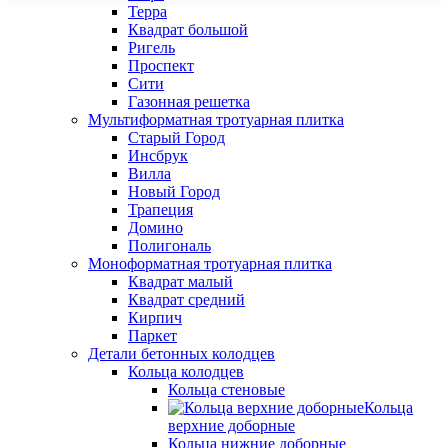
Терра
Квадрат большой
Ригель
Проспект
Сити
Газонная решетка
Мультиформатная тротуарная плитка
Старый Город
Инсбрук
Вилла
Новый Город
Трапеция
Домино
Полигональ
Моноформатная тротуарная плитка
Квадрат малый
Квадрат средний
Кирпич
Паркет
Детали бетонных колодцев
Кольца колодцев
Кольца стеновые
Кольца
верхние доборные
Кольца нижние доборные