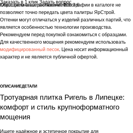
Заказать в 1 клик
Задать вопрос
Класс бетона на растяжение:
Обращаем ваше внимание!
Фотографии в каталоге не
Btb 3.6
позволяют точно передать цвета палитры ЯрСтрой.
Оттенки могут отличаться у изделий различных партий, что
является особенностью технологии производства.
Рекомендуем перед покупкой ознакомиться с образцами.
Для качественного мощения рекомендуем использовать
модифицированный песок
. Цена носит информационный
характер и не является публичной офертой.
ОПИСАНИЕ
ДЕТАЛИ
Тротуарная плитка Ригель в Липецке:
комфорт и стиль крупноформатного
мощения
Ищете надёжное и эстетичное покрытие для