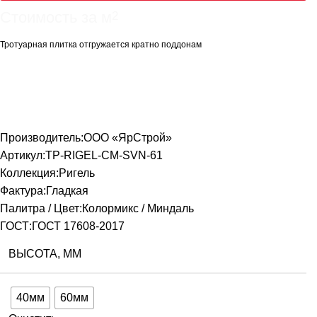
Стоимость за м
2
Тротуарная плитка отгружается кратно поддонам
1360,00
₽
–
1550,00
₽
1169,60
₽
–
1333,00
₽
Производитель:
ООО «ЯрСтрой»
Артикул:
TP-RIGEL-CM-SVN-61
Коллекция:
Ригель
Фактура:
Гладкая
Палитра
/ Цвет:
Колормикс / Миндаль
ГОСТ:
ГОСТ 17608-2017
ВЫСОТА, ММ
40мм
60мм