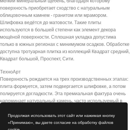
мелкий минеральный щебень, благодаря которому
поверхность приобретает сходство с натуральным
облицовочным камнем - гранитом или мрамором.
Шлифовка ведётся до матовости. Такие плиты
используются в большей степени как элемент декора
мощёной поверхности. Сплошная укладка допустима
только в южных регионах с минимумом осадков. Обработке
доступна тротуарная плитка из коллекций Квадрат средний,
Квадрат большой, Проспект, Сити.
ТехноАрт
Поверхность рождается на трех производственных этапах:
плита формуется, затем подвергается шлифовке, а потом
полируется догладкости. Эта премиальная фактура очень
напоминает натуральный камень, часто используемый в
строительстве и архитектуре. Выглядит эффектно,
добавляет стиля и изысканности мощению. Обладает
Продолжая использовать этот сайт или нажимая кнопку
сниженными противоскользящими свойствами, поэтому
«Принимаю», вы даете
согласие на обработку файлов
cookie
рекомендована в качестве декора мощёного полотна, а