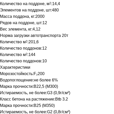
Количество на поддоне, м
2
:
14,4
Элементов на поддоне, шт:
480
Масса поддона, кг:
2000
Рядов на поддоне, шт:
12
Вес элемента, кг:
4,12
Норма загрузки автотранспорта 20т
Количество м
2
:
201,6
Количество поддонов:
12
Количество м
2
:
144
Количество поддонов:
10
Характеристики
Морозостойкость:
F₂200
Водопоглощение:
не более 6%
Марка прочности:
В22,5 (М300)
Истираемость, не более:
G3 (0,9г/см²)
Класс бетона на растяжение:
Btb 3.2
Марка прочности:
В25 (М350)
Истираемость, не более:
G2 (0,8г/см²)