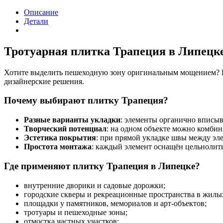
Описание
Детали
Тротуарная плитка Трапеция в Липецке
Хотите выделить пешеходную зону оригинальным мощением? В 
дизайнерские решения.
Почему выбирают плитку Трапеция?
Разные варианты укладки
: элементы органично вписыв
Творческий потенциал
: на одном объекте можно комбин
Эстетика покрытия
: при прямой укладке швы между эл
Простота монтажа
: каждый элемент оснащён цельнолит
Где применяют плитку Трапеция в Липецке?
внутренние дворики и садовые дорожки;
городские скверы и рекреационные пространства в жилых
площадки у памятников, мемориалов и арт‑объектов;
тротуары и пешеходные зоны;
отмостка частных участков;