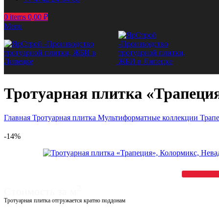
0
items
0,00
₽
Menu
Тротуарная плитка «Трапеция
Главная
Тротуарная плитка
Мультиформатные коллекции
Трап
-14%
2
Стоимость за м
Тротуарная плитка отгружается кратно поддонам