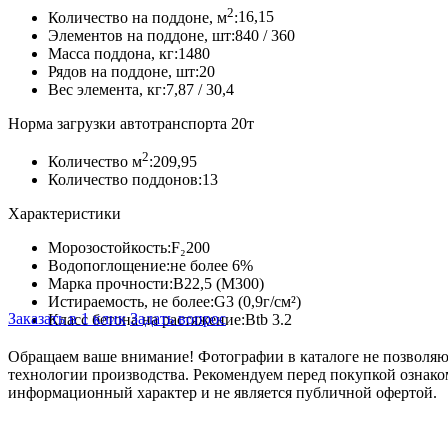
2
Количество на поддоне, м
:
16,15
Элементов на поддоне, шт:
840 / 360
Масса поддона, кг:
1480
Рядов на поддоне, шт:
20
Вес элемента, кг:
7,87 / 30,4
Норма загрузки автотранспорта 20т
2
Количество м
:
209,95
Количество поддонов:
13
Характеристики
Морозостойкость:
F₂200
Водопоглощение:
не более 6%
Марка прочности:
В22,5 (М300)
Истираемость, не более:
G3 (0,9г/см²)
Заказать в 1 клик
Задать вопрос
Класс бетона на растяжение:
Btb 3.2
Обращаем ваше внимание!
Фотографии в каталоге не позволяют
технологии производства. Рекомендуем перед покупкой ознако
информационный характер и не является публичной офертой.