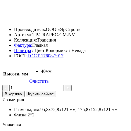
1250,00
₽
1075,00
₽
Производитель:
ООО «ЯрСтрой»
Артикул:
TP-TRAPEC-CM-NV
Коллекция:
Трапеция
Фактура:
Гладкая
Палитра
/ Цвет:
Колормикс / Невада
ГОСТ:
ГОСТ 17608-2017
40мм
Высота, мм
Очистить
Количество
товара
В корзину
Купить сейчас
Тротуарная
Изометрия
плитка
«Трапеция»,
Размеры, мм:
95,8х72,8х121 мм, 175,8х152,8х121 мм
Колормикс,
Фаска:
2*2
Невада
Упаковка