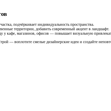
тов
участка, подчёркивает индивидуальность пространства.
ственные территории, добавить современный акцент в ландшафт.
ду у кафе, магазинов, офисов — повышает визуальную привлека
рой — воплотите смелые дизайнерские идеи и создайте неповтор