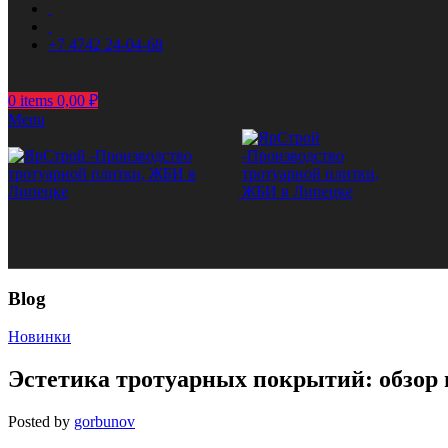
+7 4742 24-04-68
0
items
0,00
₽
Menu
Blog
Новинки
Эстетика тротуарных покрытий: обзор
Posted by
gorbunov