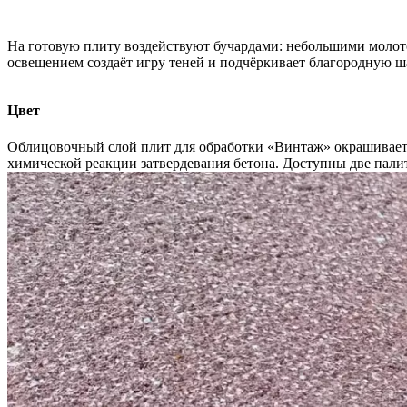
На готовую плиту воздействуют бучардами: небольшими молото
освещением создаёт игру теней и подчёркивает благородную ш
Цвет
Облицовочный слой плит для обработки «Винтаж» окрашиваетс
химической реакции затвердевания бетона. Доступны две пали