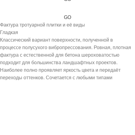
GO
Фактура тротуарной плитки и её виды
Гладкая
Классический вариант поверхности, полученной в
процессе полусухого вибропрессования. Ровная, плотная
фактура с естественной для бетона шероховатостью
подходит для большинства ландшафтных проектов.
Наиболее полно проявляет яркость цвета и передаёт
переходы оттенков. Сочетается с любыми типами
строительных и отделочных материалов.
Винтаж
Результат дополнительной обработки гладкой
вибропрессованной плиты на линии бучардирования.
Эффект старого камня рождается благодаря воздействию
бучард - четырёхгранных металлических насадок, удары