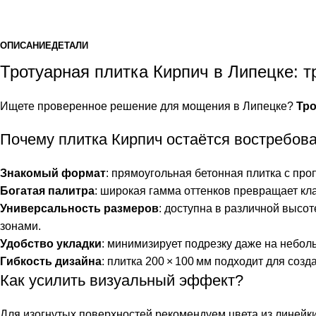
ОПИСАНИЕ
ДЕТАЛИ
Тротуарная плитка Кирпич в Липецке: 
Ищете проверенное решение для мощения в Липецке?
Тро
Почему плитка Кирпич остаётся востребов
Знакомый формат
: прямоугольная бетонная плитка с про
Богатая палитра
: широкая гамма оттенков превращает кл
Универсальность размеров
: доступна в различной высо
зонами.
Удобство укладки
: минимизирует подрезку даже на неболь
Гибкость дизайна
: плитка 200 × 100 мм подходит для соз
Как усилить визуальный эффект?
Для изогнутых поверхностей рекомендуем цвета из линейк