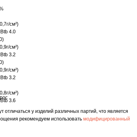
6%
0,7г/см²)
:
Btb 4.0
0)
0,9г/см²)
:
Btb 3.2
0)
0,9г/см²)
:
Btb 3.2
0,8г/см²)
рос
:
Btb 3.6
т отличаться у изделий различных партий, что является
 мощения рекомендуем использовать
модифицированный