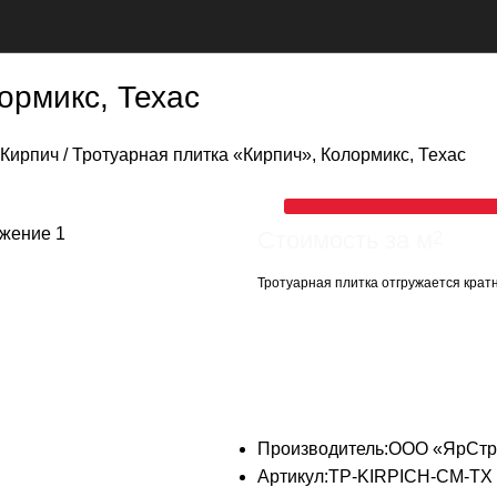
ормикс, Техас
Кирпич
Тротуарная плитка «Кирпич», Колормикс, Техас
Стоимость за м
2
Тротуарная плитка отгружается крат
Производитель:
ООО «ЯрСтр
Артикул:
TP-KIRPICH-CM-TX