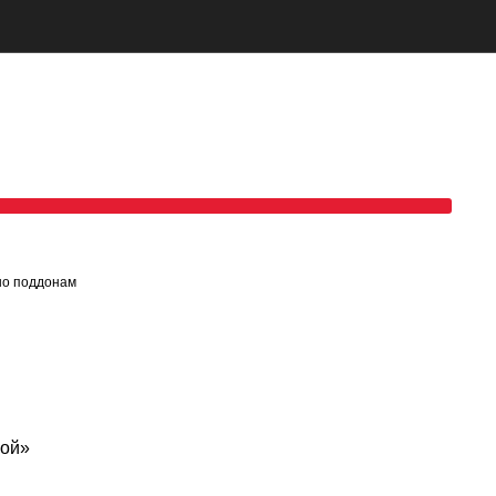
1250,00
₽
–
1840,00
₽
но поддонам
1075,00
₽
–
1582,40
₽
ой»