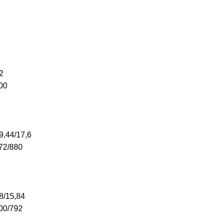
2
00
9,44/17,6
72/880
8/15,84
00/792