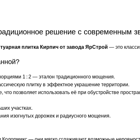
традиционное решение с современным з
туарная плитка Кирпич от завода ЯрСтрой
— это классик
анной?
порциями 1 : 2 — эталон традиционного мощения.
ассическую плитку в эффектное украшение территории.
те, что позволяет использовать её при обустройстве прос
ших участках.
дания изогнутых дорожек и радиусного мощения.
и Колормикс — они мягко сглаживают возможные неровност