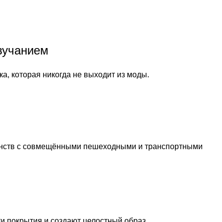
вучанием
а, которая никогда не выходит из моды.
транств с совмещёнными пешеходными и транспортными
и покрытия и создают целостный образ.